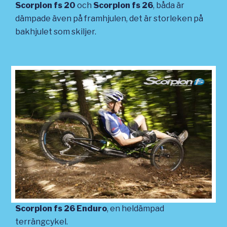
Scorpion fs 20
och
Scorpion fs 26
, båda är
dämpade även på framhjulen, det är storleken på
bakhjulet som skiljer.
Scorpion fs 26 Enduro
, en heldämpad
terrängcykel.