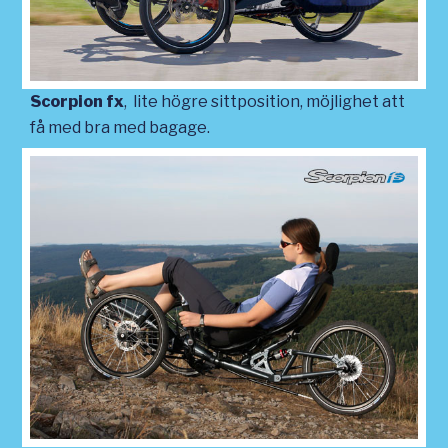
Scorpion fx
, lite högre sittposition, möjlighet att
få med bra med bagage.